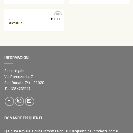
dei
dei
desideri
desideri
€
9.90
MIX
Aggiungi
SPICEPLUS
alla lista
dei
desideri
INFORMAZIONI
Sede Legale
Via Fiorenzuola, 7
San Donato (PI) - 56020
Tel. 3334232317
DOMANDE FREQUENTI
Qui puoi trovare alcune informazioni sull'acquisto dei prodotti, come