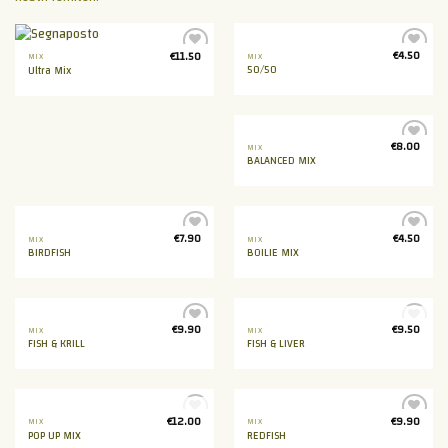
€
4.50
€
11.50
MIX
MIX
Aggiungi
Aggiungi
50/50
Ultra Mix
alla lista
alla lista
dei
dei
desideri
desideri
€
8.00
MIX
Aggiungi
BALANCED MIX
alla lista
dei
desideri
€
7.90
€
4.50
MIX
MIX
Aggiungi
Aggiungi
BIRDFISH
BOILIE MIX
alla lista
alla lista
dei
dei
desideri
desideri
€
9.90
€
9.50
MIX
MIX
ESAURITO
Aggiungi
Aggiungi
FISH & KRILL
FISH & LIVER
alla lista
alla lista
dei
dei
desideri
desideri
€
12.00
€
9.90
MIX
MIX
ESAURITO
Aggiungi
Aggiungi
POP UP MIX
REDFISH
alla lista
alla lista