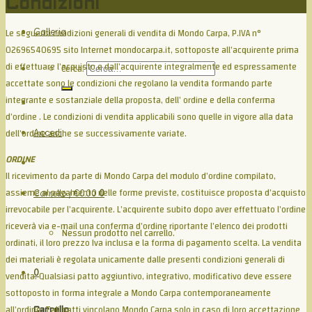
Condizioni
Le seguenti condizioni generali di vendita di Mondo Carpa, P.IVA n°
Galleria
02696540695 sito Internet mondocarpa.it, sottoposte all’acquirente prima
di effettuare l’acquisto e dall’acquirente integralmente ed espressamente
Cerca:
accettate sono le condizioni che regolano la vendita formando parte
integrante e sostanziale della proposta, dell’ ordine e della conferma
d’ordine . Le condizioni di vendita applicabili sono quelle in vigore alla data
dell’ordine anche se successivamente variate.
Accedi
ORDINE
Il ricevimento da parte di Mondo Carpa del modulo d’ordine compilato,
assieme al pagamento nelle forme previste, costituisce proposta d’acquisto
Carrello /
€
0.00
0
irrevocabile per l’acquirente. L’acquirente subito dopo aver effettuato l’ordine
riceverà via e-mail una conferma d’ordine riportante l’elenco dei prodotti
Nessun prodotto nel carrello.
ordinati, il loro prezzo Iva inclusa e la forma di pagamento scelta. La vendita
dei materiali è regolata unicamente dalle presenti condizioni generali di
0
vendita. Qualsiasi patto aggiuntivo, integrativo, modificativo deve essere
sottoposto in forma integrale a Mondo Carpa contemporaneamente
all’ordine. Tali patti vincolano Mondo Carpa solo in caso di loro accettazione
Carrello