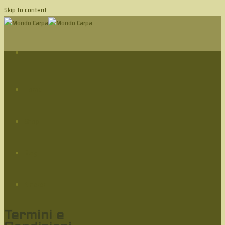
Skip to content
Home
Shop
Blog
Itinerari
Termini e
Rivenditori